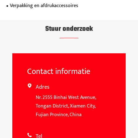
Verpakking en afdrukaccessoires
Stuur onderzoek
Contact informatie
Adres

Nr. 2555 Binhai West Avenue,
Tongan District, Xiamen City,
Fujian Province, China
Tel
