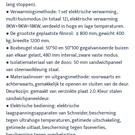
lang stoppen).
● Verwarmingsmethode: 1 set elektrische verwarming,
multi-buismodus (in totaal 12), elektrische verwarming
9KW+9KW=18KW, verdeeld in hoge en lage temperaturen.
● De grootste geplaatste filmrol: ￠800 mm, gewicht 400
kg, breedte 1200 mm.
● Boxbeugel staal: 50*50 en 50*100 gegalvaniseerde buizen
aan elkaar gelast, 480 mm interval, zware vaste modus.
● Isolatiemateriaal van de doos: 50 mm sandwichpaneel
van steenwolkleurig staal.
● Materiaalinvoer- en uitgangsmethode: voorwaarts en
achterwaarts, gemakkelijk te openen en sluiten van de deur.
Deurkozijn: gemaakt van verzinkte plaat 2.0. Kleur stalen
sandwichpaneeldeur.
● Elektrische bediening: elektrische
laagspanningsapparaten van Schneider, bescherming
tegen ultrahoge temperaturen, getimede uitschakeling,
getimede uitlaat, bescherming tegen faseverlies,
bescherming tegen overbelasting.