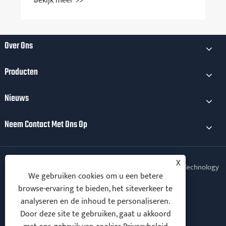
Bekijk meer >>
Over Ons
Producten
Nieuws
Neem Contact Met Ons Op
X
Copyright © 2025 Xiamen Kechuang Electromechanical Technology
We gebruiken cookies om u een betere
Co., Ltd. Alle rechten voorbehouden.
browse-ervaring te bieden, het siteverkeer te
Follow Us
analyseren en de inhoud te personaliseren.
Door deze site te gebruiken, gaat u akkoord